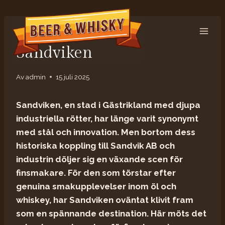
Hoppa
till
innehåll
DRYCK
Sandviken
Av
admin
15 juli 2025
Sandviken, en stad i Gästrikland med djupa
industriella rötter, har länge varit synonymt
med stål och innovation. Men bortom dess
historiska koppling till Sandvik AB och
industrin döljer sig en växande scen för
finsmakare. För den som törstar efter
genuina smakupplevelser inom öl och
whiskey, har Sandviken oväntat klivit fram
som en spännande destination. Här möts det