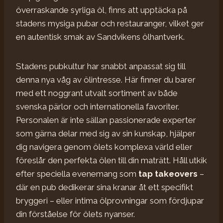
överraskande syrliga öl, finns att upptäcka på
stadens mysiga pubar och restauranger, vilket ger
en autentisk smak av Sandvikens ölhantverk.
Stadens pubkultur har snabbt anpassat sig till
denna nya våg av ölintresse. Här finner du barer
med ett noggrant utvalt sortiment av både
svenska pärlor och internationella favoriter.
Personalen är inte sällan passionerade experter
som gärna delar med sig av sin kunskap, hjälper
dig navigera genom ölets komplexa värld eller
föreslår den perfekta ölen till din maträtt. Håll utkik
efter speciella evenemang som
tap takeovers
–
där en pub dedikerar sina kranar åt ett specifikt
bryggeri – eller intima ölprovningar som fördjupar
din förståelse för ölets nyanser.