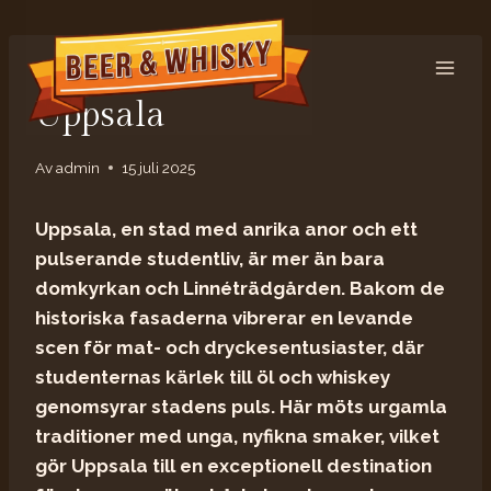
Hoppa
till
innehåll
DRYCK
Uppsala
Av
admin
15 juli 2025
Uppsala, en stad med anrika anor och ett
pulserande studentliv, är mer än bara
domkyrkan och Linnéträdgården. Bakom de
historiska fasaderna vibrerar en levande
scen för mat- och dryckesentusiaster, där
studenternas kärlek till öl och whiskey
genomsyrar stadens puls. Här möts urgamla
traditioner med unga, nyfikna smaker, vilket
gör Uppsala till en exceptionell destination