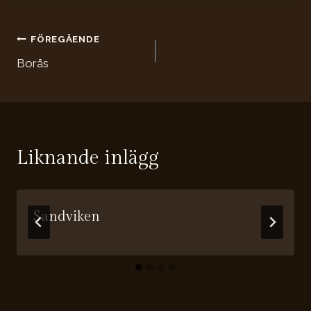
Inläggsnavigering
FÖREGÅENDE
Borås
Liknande inlägg
Sandviken