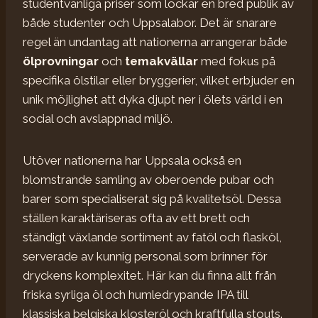
studentvänliga priser som lockar en bred publik av
både studenter och Uppsalabor. Det är snarare
regel än undantag att nationerna arrangerar både
ölprovningar
och
temakvällar
med fokus på
specifika ölstilar eller bryggerier, vilket erbjuder en
unik möjlighet att dyka djupt ner i ölets värld i en
social och avslappnad miljö.
Utöver nationerna har Uppsala också en
blomstrande samling av oberoende pubar och
barer som specialiserat sig på kvalitetsöl. Dessa
ställen karaktäriseras ofta av ett brett och
ständigt växlande sortiment av fatöl och flasköl,
serverade av kunnig personal som brinner för
dryckens komplexitet. Här kan du finna allt från
friska syrliga öl och humledrypande IPA till
klassiska belgiska klosteröl och kraftfulla stouts.